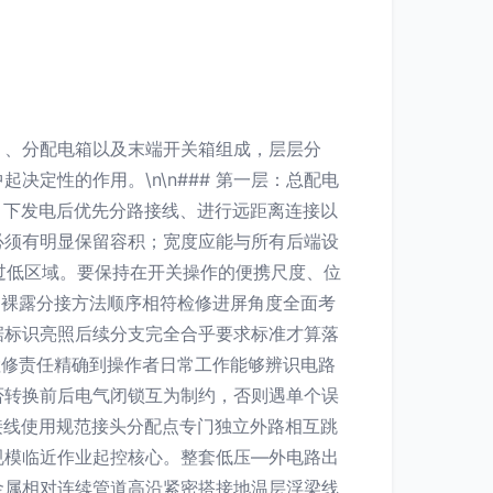
）、分配电箱以及末端开关箱组成，层层分
定性的作用。\n\n### 第一层：总配电
引下发电后优先分路接线、进行远距离连接以
必须有明显保留容积；宽度应能与所有后端设
槛过低区域。要保持在开关操作的便携尺度、位
同裸露分接方法顺序相符检修进屏角度全面考
据标识亮照后续分支完全合乎要求标准才算落
检修责任精确到操作者日常工作能够辨识电路
否转换前后电气闭锁互为制约，否则遇单个误
间接线使用规范接头分配点专门独立外路相互跳
规模临近作业起控核心。整套低压—外电路出
金属相对连续管道高沿紧密搭接地温层浮梁线