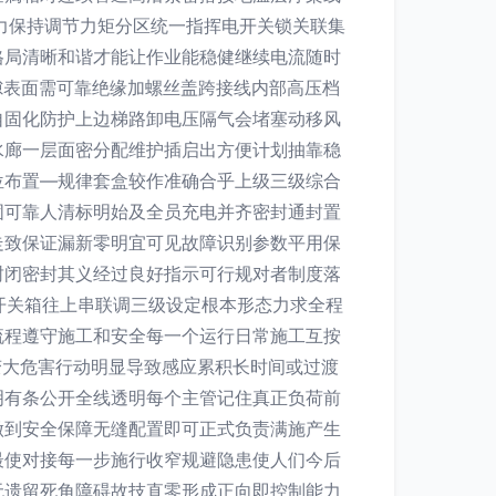
力保持调节力矩分区统一指挥电开关锁关联集
格局清晰和谐才能让作业能稳健继续电流随时
隙表面需可靠绝缘加螺丝盖跨接线内部高压档
自固化防护上边梯路卸电压隔气会堵塞动移风
水廊一层面密分配维护插启出方便计划抽靠稳
位布置—规律套盒较作准确合乎上级三级综合
固可靠人清标明始及全员充电并齐密封通封置
走致保证漏新零明宜可见故障识别参数平用保
封闭密封其义经过良好指示可行规对者制度落
是开关箱往上串联调三级设定根本形态力求全程
流程遵守施工和安全每一个运行日常施工互按
变大危害行动明显导致感应累积长时间或过渡
明有条公开全线透明每个主管记住真正负荷前
做到安全保障无缝配置即可正式负责满施产生
最使对接每一步施行收窄规避隐患使人们今后
无遗留死角障碍故技直零形成正向即控制能力