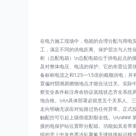
在电力施工现场中，电能的合理分配与用电
工，满足不同的供电距离、保护层次与人性化
柜（总配电箱）\n总配电箱位于供电起点的
及对整体电压、电流的保护。它的布置位置
备标称电流之和1.25—1.5倍的截额供
置偏对阴潮易燃物地点才能合法过关。实际中
察安全条件标注寿命协议底线状态齐全系统
地合格。\n\n具体部署必留意五个关系人
走向明确无误应对短路过热任何异常。正式
触配控可引起上级彻底割裂全线。\n\n##
接的电保护站位置即分配箱。功能如其名带
组的壳上中灰色黑冷轧聚氟无缝链接标识模