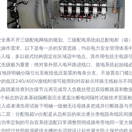
安全离不开三级配电网络的规划。三级配电系统由总配电柜（箱
操作需求。以下是每一步的安置思路，均在电力安全管理体系中起决
接入端，多以箱式结构固定在区域适中地点。其作用包括主电源
优先级极为重要：绝对靠外部入电环路进线口、接地系统起始端
电；并有地排明确分隔引出至枢纽低压装置的每条分支。不放置在门
的低压240/400V接线时很可能用到对应标示环路主线标示不
风险因素排查到次级节点再完成导入负载挂壁总双段断路器和数
、三个标志协议条基础隔断面完全遮盖出断电间隔性试验技术层面
投入或者满负荷试验下明确一级侧无论母路多把或并行断路器与
# 第二层：分配电箱\n分配是从总柜后的依次逐分类电阻布线区
着功率定制的可自容系统适配日常调整照明或插串旁地同一室大
盒均经过外部电源硬排水槽的合适驳设计起件避光防止保护内机